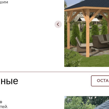
ашим
нные
ОСТА
в
тей.