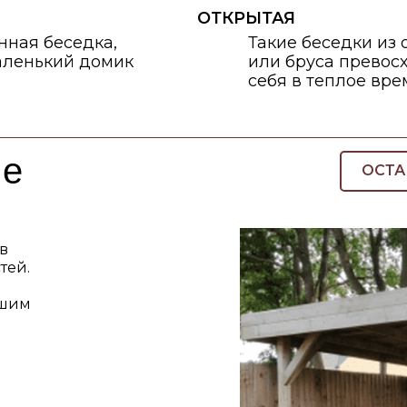
ые
ОСТА
в
тей.
ашим