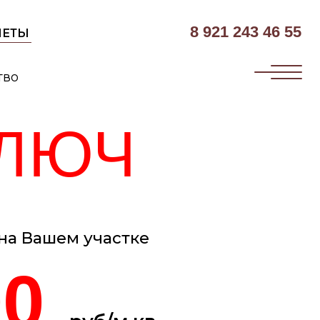
8 921 243 46 55
ЮЧ
 участке
руб/м.кв