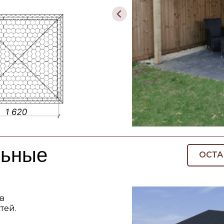
льные
ОСТА
в
тей.