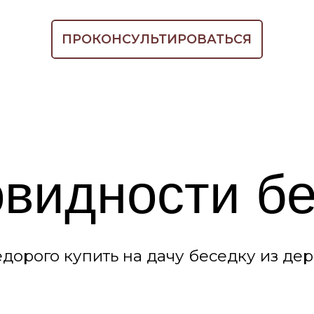
идности бесе
го купить на дачу беседку из дерева (брев
ОТКРЫТАЯ
беседка,
Такие беседки из оцилиндро
кий домик
или бруса превосходно заре
себя в теплое время года