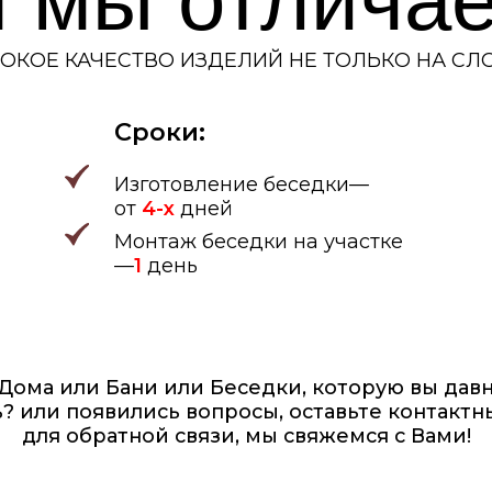
Изготовление
беседки—
Гото
от
4-х
дней
отде
можн
Монтаж беседки на участке
монт
—
1
день
 или Бани или Беседки, которую вы давно мечтает
 появились вопросы, оставьте контактные данные
 обратной связи, мы свяжемся с Вами!
ПРОКОНСУЛЬТИРОВАТЬСЯ