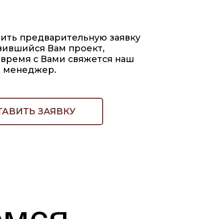
ами свяжется наш
.
ЯВКУ
я
товая отделка