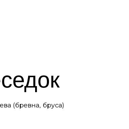
док
на, бруса)
ванного бревна
комендовали