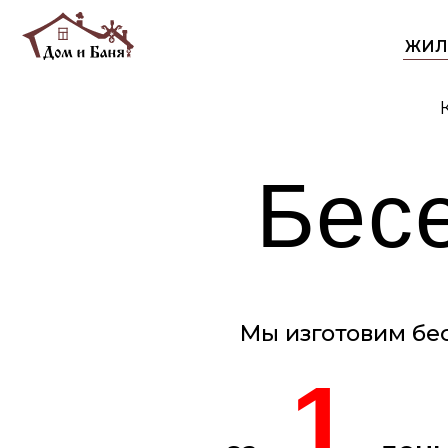
ЖИЛЫЕ Д
Компа
к
Бесе
Мы изготовим беседку
1
за
день