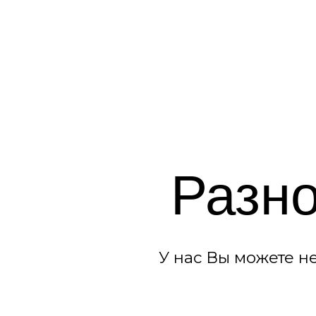
Разнов
У нас Вы можете недоро
ЗАКРЫТАЯ
Обычно, это застекленная 
которая похожа на малень