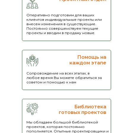
Я соглашаюсь с
политикой
Оперативно подготовим для ваших
конфиденциальности
клиентов индивидуальные проекты или
внесем изменения в существующие.
ОТПРАВИТЬ
Постоянно совершенствуем текущие
проекты и вводим в продажу новые.
Помощь на
каждом этапе
Сопровождение на всех этапах, в
любое время Вы можете обратиться за
советом и помощью к нам
Владельцы загородных
домов и коттеджей
дома для постоянного
проживания, беседки, заборы
Библиотека
готовых проектов
Заказывают на большие чеки
Мы обладаем большой библиотекой
и много дополнительных
проектов, которая постоянно
пополняется. Опытные проектировщики и
опций