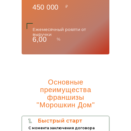
450 000
₽
Ежемесячный роялти от
выручки
6,00
%
Основные
преимущества
франшизы
"Морошкин Дом"
Быстрый старт
С момента заключения договора