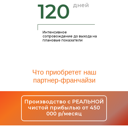
120
дней
Интенсивное
сопровождение до выхода на
плановые показатели
Что приобретет наш
партнер-франчайзи
Производство с
РЕАЛЬНОЙ
чистой прибылью от 450
000 р/месяц