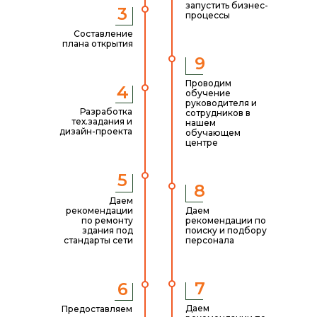
запустить бизнес-
3
процессы
Составление
плана открытия
9
Проводим
4
обучение
руководителя и
Разработка
сотрудников в
тех.задания и
нашем
дизайн-проекта
обучающем
центре
5
8
Даем
рекомендации
Даем
по ремонту
рекомендации по
здания под
поиску и подбору
стандарты сети
персонала
7
6
Даем
Предоставляем