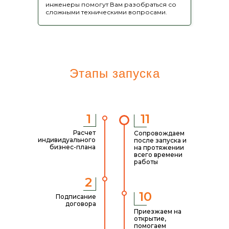
инженеры помогут Вам разобраться со
сложными техническими вопросами.
Дачники, пенсионеры
и садоводы
Этапы запуска
дачные дома, пристройки,
беседки, заборы
Высокий спрос на
1
11
недорогую продукцию
Расчет
Сопровождаем
индивидуального
после запуска и
бизнес-плана
на протяжении
всего времени
работы
2
10
Подписание
договора
Приезжаем на
открытие,
помогаем