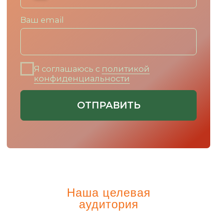
Закажите пакет
Наша целевая
документов по
аудитория
франшизе