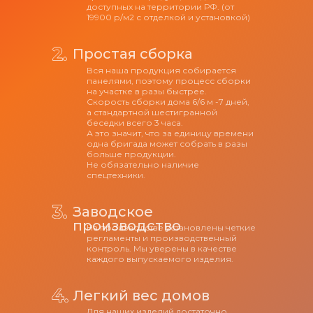
доступных на территории РФ. (от
19900 р/м2 с отделкой и установкой)
Простая сборка
Вся наша продукция собирается
панелями, поэтому процесс сборки
на участке в разы быстрее.
Скорость сборки дома 6/6 м -7 дней,
а стандартной шестигранной
беседки всего 3 часа.
А это значит, что за единицу времени
одна бригада может собрать в разы
больше продукции.
Не обязательно наличие
спецтехники.
Заводское
производство
На производстве установлены четкие
регламенты и производственный
контроль. Мы уверены в качестве
каждого выпускаемого изделия.
Легкий вес домов
Для наших изделий достаточно