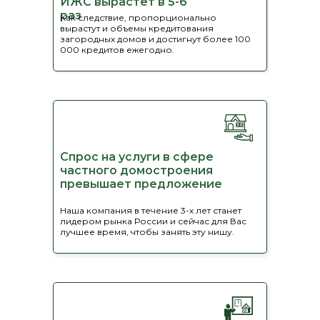
ИЖС вырастет в 5-6
раз
Как следствие, пропорционально
вырастут и объемы кредитования
загородных домов и достигнут более 100
000 кредитов ежегодно.
Спрос на услуги в сфере
частного домостроения
превышает предложение
Наша компания в течение 3-х лет станет
лидером рынка России и сейчас для Вас
лучшее время, чтобы занять эту нишу.