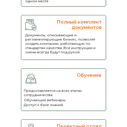
одном месте
Полный комплект
Мы проведем тебя за руку по всем
документов
этапам: от подбора оптимального плана
до получения первой прибыли и
Документы, описывающие и
масштабирования бизнеса.
регламентирующие бизнес, позволят
создать компанию, работающую по
стандартам качества. Все инструкции и
схемы всегда будут под рукой.
Чтобы получить финансовый план и
проконсультироваться по любым вопросам
нашей франшизы отправьте контактные
данные для связи
Обучение
Ваше имя
Предоставляется на всех этапах
сотрудничества.
Ваши контакты для связи
Обучающие вебинары.
Доступ к базе знаний.
+7
Ваш email
Проектный отдел