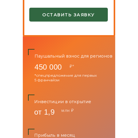
ОСТАВИТЬ ЗАЯВКУ
Паушальный взнос для регионов
450 000
₽*
*спецпредложение для первых
5 франчайзи
Инвестиции в открытие
от 1,9
млн ₽
Прибыль в месяц